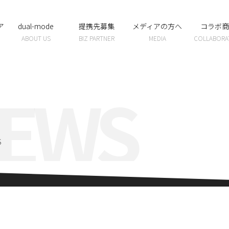
ア
dual-mode
提携先募集
メディアの方へ
コラボ商
ABOUT US
BIZ PARTNER
MEDIA
COLLABORA
EWS
S